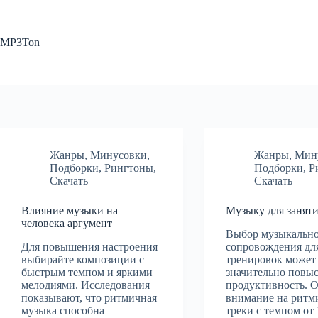
Перейти
к
сути
MP3Ton
Жанры
,
Минусовки
,
Жанры
,
Мин
Подборки
,
Рингтоны
,
Подборки
,
Р
Скачать
Скачать
Влияние музыки на
Музыку для заняти
человека аргумент
Выбор музыкальн
Для повышения настроения
сопровождения дл
выбирайте композиции с
тренировок может
быстрым темпом и яркими
значительно повы
мелодиями. Исследования
продуктивность. 
показывают, что ритмичная
внимание на ритм
музыка способна
треки с темпом от 