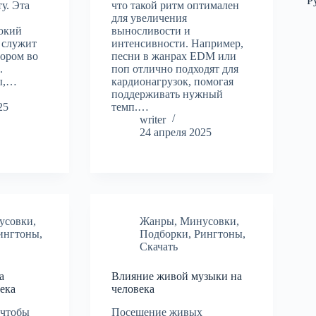
Р
у. Эта
что такой ритм оптимален
для увеличения
окий
выносливости и
 служит
интенсивности. Например,
ором во
песни в жанрах EDM или
.
поп отлично подходят для
ы,…
кардионагрузок, помогая
поддерживать нужный
25
темп.…
writer
24 апреля 2025
усовки
,
Жанры
,
Минусовки
,
ингтоны
,
Подборки
,
Рингтоны
,
Скачать
а
Влияние живой музыки на
ека
человека
 чтобы
Посещение живых