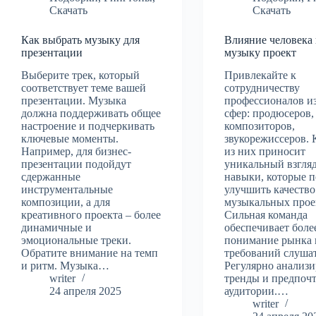
Скачать
Скачать
Как выбрать музыку для
Влияние человека 
презентации
музыку проект
Выберите трек, который
Привлекайте к
соответствует теме вашей
сотрудничеству
презентации. Музыка
профессионалов и
должна поддерживать общее
сфер: продюсеров,
настроение и подчеркивать
композиторов,
ключевые моменты.
звукорежиссеров.
Например, для бизнес-
из них приносит
презентации подойдут
уникальный взгляд
сдержанные
навыки, которые 
инструментальные
улучшить качество
композиции, а для
музыкальных прое
креативного проекта – более
Сильная команда
динамичные и
обеспечивает боле
эмоциональные треки.
понимание рынка 
Обратите внимание на темп
требований слуша
и ритм. Музыка…
Регулярно анализ
writer
тренды и предпоч
24 апреля 2025
аудитории.…
writer