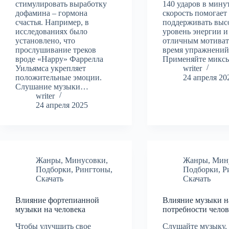
стимулировать выработку
140 ударов в минут
дофамина – гормона
скорость помогает
счастья. Например, в
поддерживать выс
исследованиях было
уровень энергии и
установлено, что
отличным мотиват
прослушивание треков
время упражнений
вроде «Happy» Фаррелла
Применяйте микс
Уильямса укрепляет
writer
положительные эмоции.
24 апреля 20
Слушание музыки…
writer
24 апреля 2025
Жанры
,
Минусовки
,
Жанры
,
Мин
Подборки
,
Рингтоны
,
Подборки
,
Р
Скачать
Скачать
Влияние фортепианной
Влияние музыки н
музыки на человека
потребности челов
Чтобы улучшить свое
Слушайте музыку,