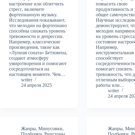
настроение или облегчить
повысить свою
стресс, включите
продуктивность и
фортепианную музыку.
общее самочувстви
Исследования показывают,
Научные исследов
что мелодии на фортепиано
демонстрируют, ч
способны снижать уровень
мелодии напряму
тревожности и депрессии.
на уровень стресса
Например, классические
состояние настрое
произведения, такие как
Например,
«Лунная соната» Бетховена,
инструментальная
создают атмосферу
способствует
умиротворения и помогают
сосредоточенности
сосредоточиться на
помогает снизить
настоящем моменте. Чем…
тревожность, что д
writer
отличным выбором
24 апреля 2025
работы или…
writer
24 апреля 20
Жанры
,
Минусовки
,
Жанры
,
Мин
Подборки
,
Рингтоны
,
Подборки
,
Р