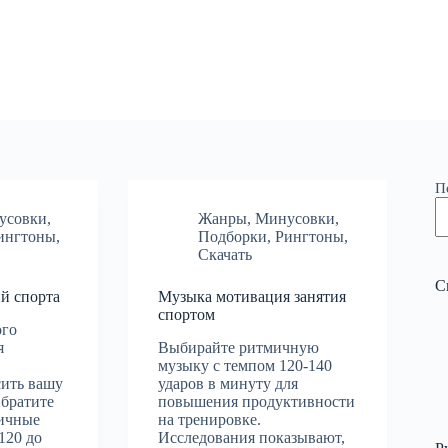
П
усовки
,
Жанры
,
Минусовки
,
ингтоны
,
Подборки
,
Рингтоны
,
Скачать
С
й спорта
Музыка мотивация занятия
спортом
ого
я
Выбирайте ритмичную
музыку с темпом 120-140
сить вашу
ударов в минуту для
Обратите
повышения продуктивности
ичные
на тренировке.
120 до
Исследования показывают,