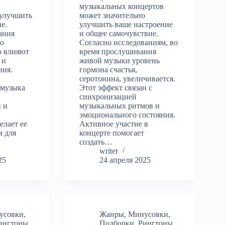
музыкальных концертов
 улучшить
может значительно
е.
улучшить ваше настроение
ания
и общее самочувствие.
то
Согласно исследованиям, во
ю влияют
время прослушивания
 и
живой музыки уровень
ния.
гормона счастья,
серотонина, увеличивается.
 музыка
Этот эффект связан с
синхронизацией
 и
музыкальных ритмов и
эмоционального состояния.
елает ее
Активное участие в
 для
концерте помогает
создать…
writer
25
24 апреля 2025
усовки
,
Жанры
,
Минусовки
,
ингтоны
,
Подборки
,
Рингтоны
,