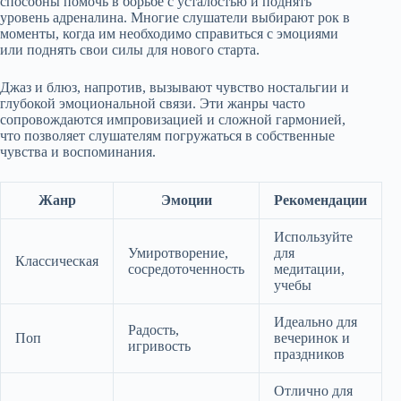
способны помочь в борьбе с усталостью и поднять
уровень адреналина. Многие слушатели выбирают рок в
моменты, когда им необходимо справиться с эмоциями
или поднять свои силы для нового старта.
Джаз и блюз, напротив, вызывают чувство ностальгии и
глубокой эмоциональной связи. Эти жанры часто
сопровождаются импровизацией и сложной гармонией,
что позволяет слушателям погружаться в собственные
чувства и воспоминания.
Жанр
Эмоции
Рекомендации
Используйте
Умиротворение,
для
Классическая
сосредоточенность
медитации,
учебы
Идеально для
Радость,
Поп
вечеринок и
игривость
праздников
Отлично для